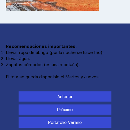
Recomendaciones importantes:
Llevar ropa de abrigo (por la noche se hace frío).
Llevar água.
Zapatos cómodos (és una montaña).
El tour se queda disponible el Martes y Jueves.
Anterior
Próximo
Portafolio Verano