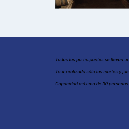
Todos los participantes se llevan u
Tour realizado sólo los martes y jue
Capacidad máxima de 30 personas y