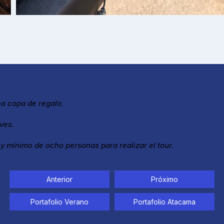
na copa de regalo.
ves.
 mínimo de ocho personas para realizar el tour.
Anterior
Próximo
Portafolio Verano
Portafolio Atacama