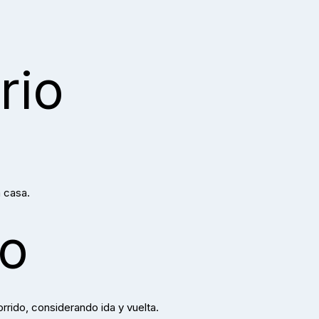
rio
a casa.
io
rrido, considerando ida y vuelta.