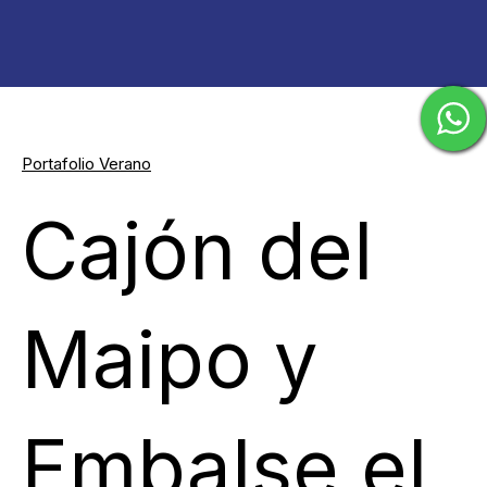
Portafolio Verano
Cajón del
Maipo y
Embalse el