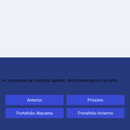
, el consumo se cobrará aparte, directamente en la viña.
Anterior
Próximo
Portafolio Atacama
Portafolio Invierno