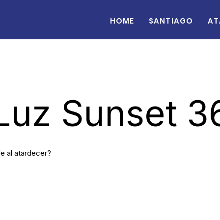
Home
Santiago
At
Luz Sunset 3
le al atardecer?