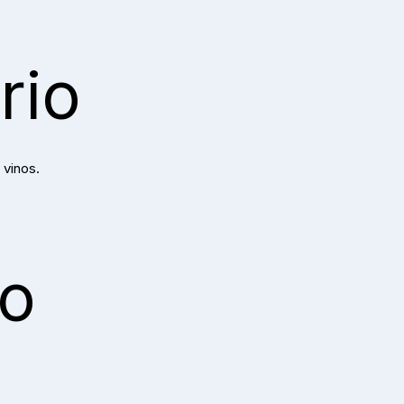
rio
vinos.
io