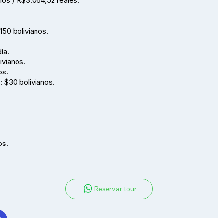
nos / R$3.064,52 reales.
150 bolivianos.
ía.
ivianos.
os.
): $30 bolivianos.
os.
Reservar tour