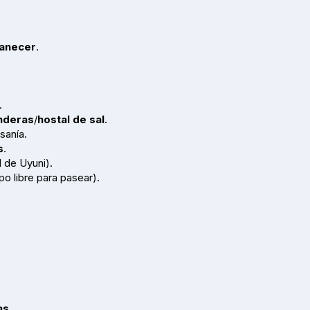
manecer
.
.
nderas
/
hostal de sal
.
sanía.
s
.
 de Uyuni).
o libre para pasear).
as
.