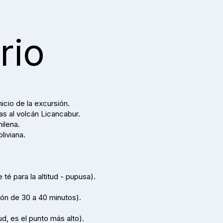
rio
nicio de la excursión.
as al volcán Licancabur.
ilena.
liviana.
 té para la altitud - pupusa).
ión de 30 a 40 minutos).
d, es el punto más alto).