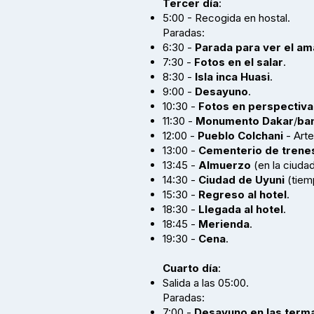
Tercer día
:
5:00 - Recogida en hostal.
Paradas:
6:30 -
Parada para ver el a
7:30 -
Fotos en el salar
.
8:30 -
Isla inca Huasi
.
9:00 -
Desayuno
.
10:30 -
Fotos en perspectiva
11:30 -
Monumento Dakar
/
ba
12:00 -
Pueblo Colchani
- Arte
13:00 -
Cementerio de trene
13:45 -
Almuerzo
(en la ciudad
14:30 -
Ciudad de Uyuni
(tiemp
15:30 -
Regreso al hotel
.
18:30 -
Llegada al hotel
.
18:45 -
Merienda
.
19:30 -
Cena
.
Cuarto día
:
Salida a las 05:00.
Paradas:
7:00 -
Desayuno en las term