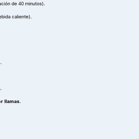
ación de 40 minutos).
ebida caliente).
o
.
a
.
r llamas
.