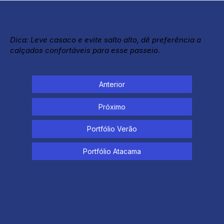
Dica: Leve casaco e evite salto alto, dê preferência a
calçados confortáveis para esse passeio.
Anterior
Próximo
Portfólio Verão
Portfólio Atacama