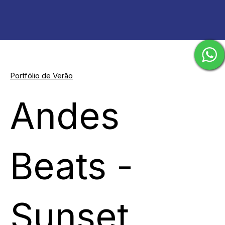
Portfólio de Verão
Andes
Beats -
Sunset