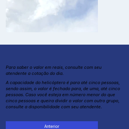
Para saber o valor em reais, consulte com seu
atendente a cotação do dia.
A capacidade do helicóptero é para até cinco pessoas,
sendo assim, o valor é fechado para, de uma, até cinco
pessoas. Caso você esteja em número menor do que
cinco pessoas e queira dividir o valor com outro grupo,
consulte a disponibilidade com seu atendente.
Anterior