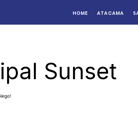
Home
Atacama
S
cipal Sunset
ôlego!