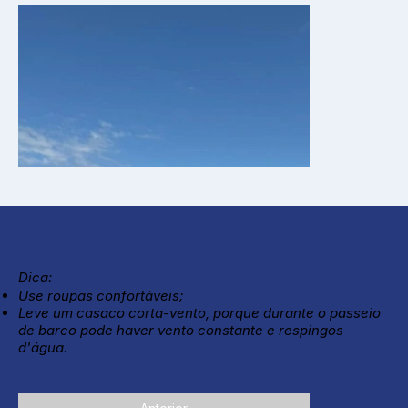
Dica:
Use roupas confortáveis;
Leve um casaco corta-vento, porque durante o passeio
de barco pode haver vento constante e respingos
d'água.