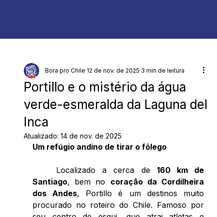
Bora pro Chile
12 de nov. de 2025
3 min de leitura
Portillo e o mistério da água
verde-esmeralda da Laguna del
Inca
Atualizado:
14 de nov. de 2025
Um refúgio andino de tirar o fôlego 
	Localizado a cerca de 
160 km de 
Santiago
, bem no 
coração da Cordilheira 
dos Andes
, Portillo é um destinos muito 
procurado no roteiro do Chile. Famoso por 
seu centro de esqui, que atrai atletas e 