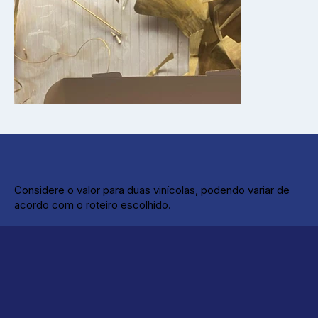
Considere o valor para duas vinícolas, podendo variar de
acordo com o roteiro escolhido.